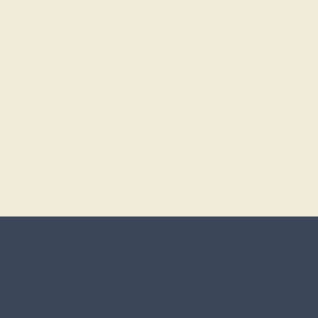
Onder de naam Knaal 200 jaar – een kanaal vol
verhalen, bundelen culturele instellingen,
erfgoedorganisaties en initiatiefnemers hun