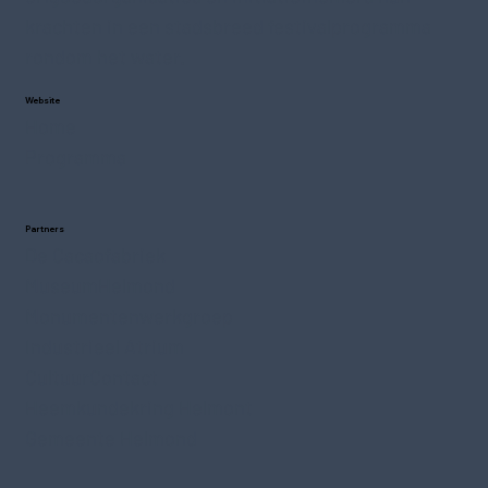
krachten in een stadsbreed festivalprogramma
rondom het water.
Website
Home
Programma
Partners
De Cacaofabriek
MuseumHelmond
Monumentenwerkgroep
Industrieel Atrium
CultuurContact
Heemkundekring Helmont
Gemeente Helmond