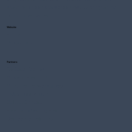
krachten in een stadsbreed festivalprogramma
rondom het water.
Website
Home
Programma
Partners
De Cacaofabriek
MuseumHelmond
Monumentenwerkgroep
Industrieel Atrium
CultuurContact
Heemkundekring Helmont
Gemeente Helmond