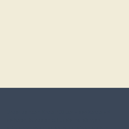
Onder de naam Knaal 200 jaar – een kanaal vol
verhalen, bundelen culturele instellingen,
erfgoedorganisaties en initiatiefnemers hun