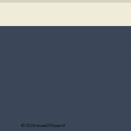
Onder de naam Knaal 200 jaar – een kanaal vol v
bundelen culturele instellingen, erfgoedorgani
initiatiefnemers hun krachten in een stadsbre
festivalprogramma rondom het water.
© 2026 knaal200jaar.nl