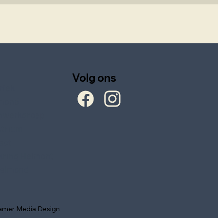
Volg ons
riek
mond
nwerkgroep
Atrium
act
ring Helmont
elmond
amer Media Design