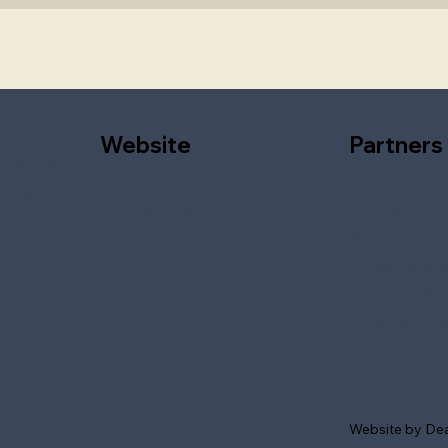
Website
Partners
erhalen,
Home
De Cacaofab
saties en
Programma
MuseumHel
ed
Monumente
Industrieel 
CultuurCont
Heemkundek
Gemeente H
Website by De