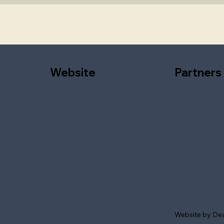
Website
Partners
erhalen,
Home
De Cacaofab
saties en
Programma
MuseumHel
ed
Monumente
Industrieel 
CultuurCont
Heemkundek
Gemeente H
Website by De