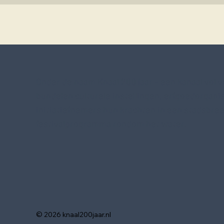
Onder de naam Knaal 200 jaar – een kanaal vol v
bundelen culturele instellingen, erfgoedorgani
initiatiefnemers hun krachten in een stadsbre
festivalprogramma rondom het water.
© 2026 knaal200jaar.nl