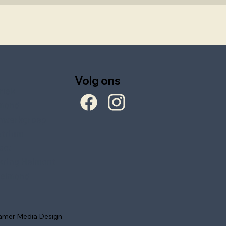
Volg ons
riek
mond
nwerkgroep
Atrium
act
ring Helmont
elmond
amer Media Design