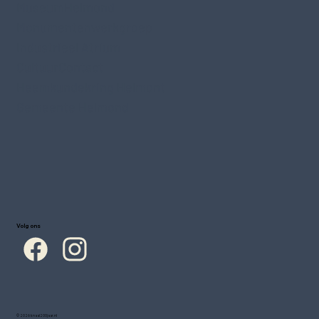
MuseumHelmond
Monumentenwerkgroep
Industrieel Atrium
CultuurContact
Heemkundekring Helmont
Gemeente Helmond
Volg ons
© 2026 knaal200jaar.nl