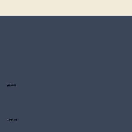
Onder de naam Knaal 200 jaar – een kanaal vol
verhalen, bundelen culturele instellingen,
erfgoedorganisaties en initiatiefnemers hun
krachten in een stadsbreed festivalprogramma
rondom het water.
Website
Home
Programma
Partners
De Cacaofabriek