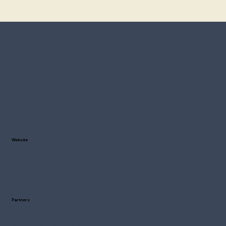
Onder de naam Knaal 200 jaar – een kanaal vol
verhalen, bundelen culturele instellingen,
erfgoedorganisaties en initiatiefnemers hun
krachten in een stadsbreed festivalprogramma
rondom het water.
Website
Home
Programma
Partners
De Cacaofabriek
MuseumHelmond