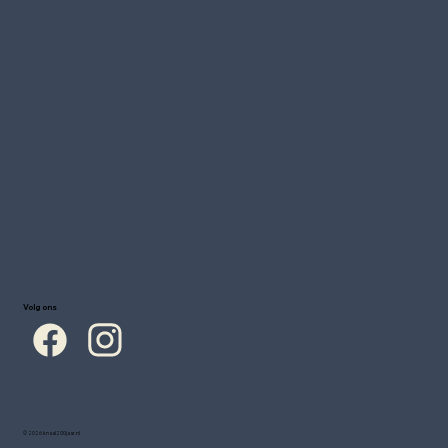
Monumentenwerkgroep
Industrieel Atrium
CultuurContact
Heemkundekring Helmont
Gemeente Helmond
Volg ons
© 2026 knaal200jaar.nl