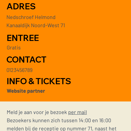
ADRES
Nedschroef Helmond
Kanaaldijk Noord-West 71
ENTREE
Gratis
CONTACT
0123456789
INFO & TICKETS
Website partner
Meld je aan voor je bezoek
per mail
Bezoekers kunnen zich tussen 14:00 en 16:00
melden bij de receptie op nummer 71, naast het