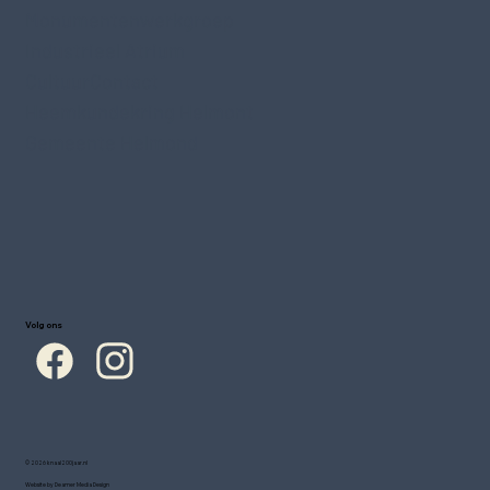
Monumentenwerkgroep
Industrieel Atrium
CultuurContact
Heemkundekring Helmont
Gemeente Helmond
Volg ons
© 2026 knaal200jaar.nl
Website by Deamer Media Design