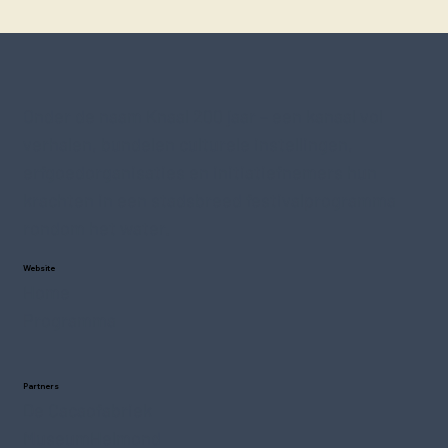
Onder de naam Knaal 200 jaar – een kanaal vol
verhalen, bundelen culturele instellingen,
erfgoedorganisaties en initiatiefnemers hun
krachten in een stadsbreed festivalprogramma
rondom het water.
Website
Home
Programma
Partners
De Cacaofabriek
MuseumHelmond