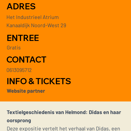
ADRES
Het Industrieel Atrium
Kanaaldijk Noord-West 29
ENTREE
Gratis
CONTACT
0613095712
INFO & TICKETS
Website partner
Textielgeschiedenis van Helmond: Didas en haar
oorsprong
Deze expositie vertelt het verhaal van Didas, een