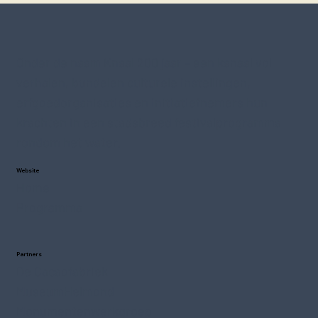
Onder de naam Knaal 200 jaar – een kanaal vol
verhalen, bundelen culturele instellingen,
erfgoedorganisaties en initiatiefnemers hun
krachten in een stadsbreed festivalprogramma
rondom het water.
Website
Home
Programma
Partners
De Cacaofabriek
MuseumHelmond
Monumentenwerkgroep