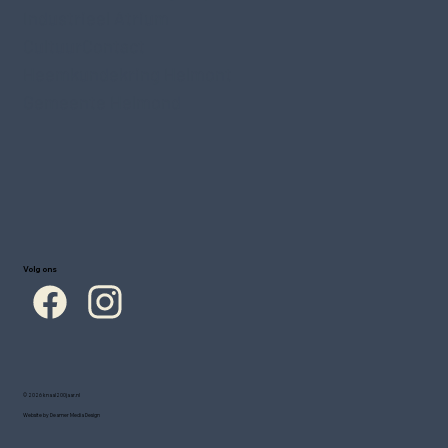
Industrieel Atrium
CultuurContact
Heemkundekring Helmont
Gemeente Helmond
Volg ons
© 2026 knaal200jaar.nl
Website by Deamer Media Design