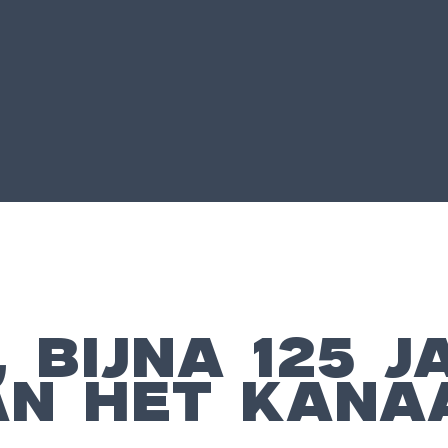
 BIJNA 125 J
AN HET KANA