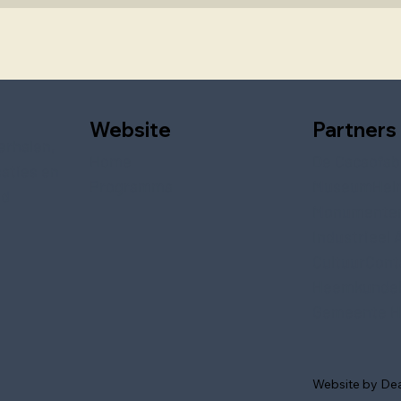
Website
Partners
erhalen,
Home
De Cacaofab
saties en
Programma
MuseumHel
ed
Monumente
Industrieel 
CultuurCont
Heemkundek
Gemeente H
Website by De