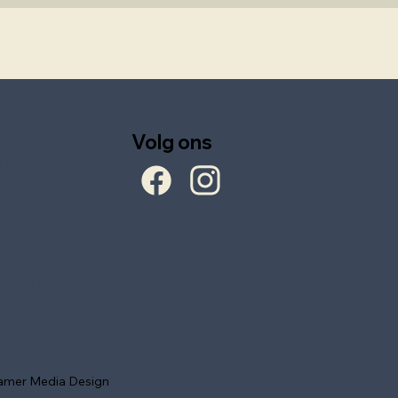
Volg ons
riek
mond
nwerkgroep
Atrium
act
ring Helmont
elmond
amer Media Design